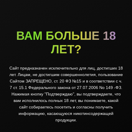
ВАМ БОЛЬШЕ 18
ЛЕТ?
Cайт предназначен исключительно для лиц, достигших 18
лет. Лицам, не достигшим совершеннолетия, пользование
Сайтом ЗАПРЕЩЕНО, ст. 20 ФЗ №15 и в соответствии с ч.
Новость
Новость
7 ст. 15.1 Федерального закона от 27.07.2006 No 149 -ФЗ.
Нажимая кнопку "Подтверждаю", вы подтверждаете, что
Символ твоего момента
Классика
вам исполнилось полных 18 лет, вы понимаете, какой
INFLAVE ALPHA – стильный аксессуар,
PLUS — бе
который подчеркивает характер и
первая ли
сайт собираетесь посетить и согласны получить
индивидуальность...
информацию, касающуюся никотинсодержащей
продукции.
27.08.2025
27.08.20