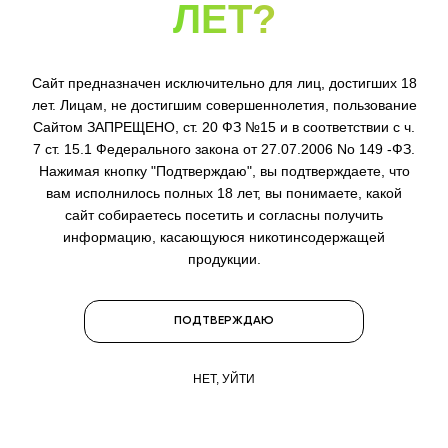
ЛЕТ?
Символ твоего момента
Классика
INFLAVE ALPHA – стильный аксессуар,
PLUS — бе
который подчеркивает характер и
первая ли
индивидуальность...
Cайт предназначен исключительно для лиц, достигших 18
лет. Лицам, не достигшим совершеннолетия, пользование
Сайтом ЗАПРЕЩЕНО, ст. 20 ФЗ №15 и в соответствии с ч.
27.08.2025
27.08.20
7 ст. 15.1 Федерального закона от 27.07.2006 No 149 -ФЗ.
Нажимая кнопку "Подтверждаю", вы подтверждаете, что
вам исполнилось полных 18 лет, вы понимаете, какой
сайт собираетесь посетить и согласны получить
БОЛЬШЕ НОВОСТЕЙ
информацию, касающуюся никотинсодержащей
продукции.
ПОДТВЕРЖДАЮ
Будьте в курсе всех самых актуальных
новостей INFLAVE — подпишитесь на наши
обновления:
НЕТ, УЙТИ